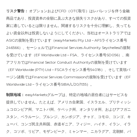
リスク警告：
オプションおよびCFD（OTC取引）はレバレッジを伴う金融
商品であり、投資資本の全額に及ぶ大きな損失リスクがあり、すべての投資
家に適しているとは限りません。関連するリスクを十分に理解し、失っても
よい資金以外は投資しないようにしてください。当社はオーストラリアでは
ASICの規制を受けています（easyMarkets Pty Ltd – AFSライセンス番号
246566）、セーシェルではFinancial Services Authority Seychellesの規制
を受けています（EF Worldwide Ltd – FSA、ライセンス番号SD056）、南
アフリカではFinancial Sector Conduct Authorityの規制を受けています
（EF Worldwide (PTY) Ltd – FSCAライセンス番号54018）、そして英領バ
ージン諸島ではFinancial Services Commissionの規制を受けています（EF
Worldwide Ltd – ライセンス番号SIBA/L/20/1135）。
制限地域：
easyMarketsグループは、特定の地域の居住者にはサービスを
提供していません。たとえば、アメリカ合衆国、イスラエル、ブリティッシ
ュコロンビア州、マニトバ州、ケベック州、オンタリオ州、およびアフガニ
スタン、ベラルーシ、ブルンジ、カンボジア、チャド、コモロ、コンゴ、キ
ューバ、コンゴ民主共和国、赤道ギニア、フィジー、ハイチ、イラン、イラ
ク、コソボ、リビア、モザンビーク、ミャンマー、ニカラグア、北朝鮮、パ