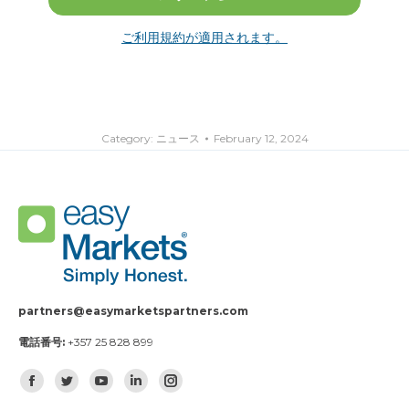
ご利用規約が適用されます。
Category:
ニュース
February 12, 2024
partners@easymarketspartners.com
電話番号:
+357 25 828 899
Find us on:
Facebook
Twitter
YouTube
Linkedin
Instagram