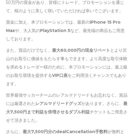
50万円の賞金があり、皆様にトレード、プロモーションを通じ
て、桜のように美しく咲いていただければ幸いでございます。
賞金に加え、本プロモーションでは、最新の
iPhone 15 Pro
Max
や、大人気の
PlayStation 5
など、最先端の商品もご用意
しております。
また、賞品だけでなく、
最大60,000円の現金リベート
とより沢
山のお取引に価値をもたらす事もできます。より高度な取引体験
を求めるトレーダー様のために、本プロモーションには、最上級
のお取引環境を提供する
VIP口座
をご利用頂くチャンスでもあり
ます。
世界最強サッカーチームのレアルマドリードもお忘れなく。賞品
には厳選された
レアルマドリードグッズ
があります。さらに、
最
大7,500円まで利益を倍増させるダブル利益
チケットもご用意さ
せて頂きました。
さらに、
最大7,500円分のdealCancellation手数料
が無料と