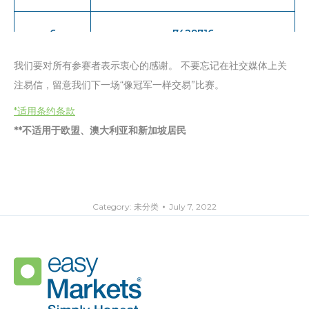
6
7429716
我们要对所有参赛者表示衷心的感谢。 不要忘记在社交媒体上关
7
1351361
注易信，留意我们下一场“像冠军一样交易”比赛。
*适用条约条款
8
3760178
**不适用于欧盟、澳大利亚和新加坡居民
9
6412428
10
7423944
Category:
未分类
July 7, 2022
11
7539813
12
7444665