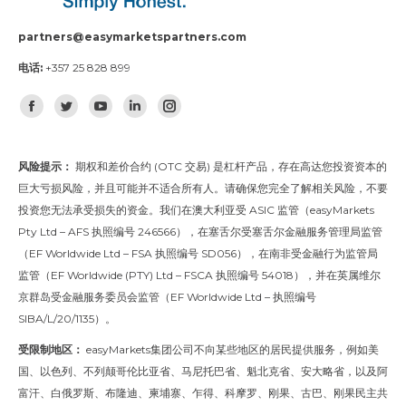
13
7342341
partners@easymarketspartners.com
电话:
+357 25 828 899
14
7167241
找到我们：
Facebook
Twitter
YouTube
Linkedin
Instagram
风险提示：
期权和差价合约 (OTC 交易) 是杠杆产品，存在高达您投资资本的
巨大亏损风险，并且可能并不适合所有人。请确保您完全了解相关风险，不要
投资您无法承受损失的资金。我们在澳大利亚受 ASIC 监管（easyMarkets
Pty Ltd – AFS 执照编号 246566），在塞舌尔受塞舌尔金融服务管理局监管
（EF Worldwide Ltd – FSA 执照编号 SD056），在南非受金融行为监管局
监管（EF Worldwide (PTY) Ltd – FSCA 执照编号 54018），并在英属维尔
京群岛受金融服务委员会监管（EF Worldwide Ltd – 执照编号
SIBA/L/20/1135）。
受限制地区：
easyMarkets集团公司不向某些地区的居民提供服务，例如美
国、以色列、不列颠哥伦比亚省、马尼托巴省、魁北克省、安大略省，以及阿
富汗、白俄罗斯、布隆迪、柬埔寨、乍得、科摩罗、刚果、古巴、刚果民主共