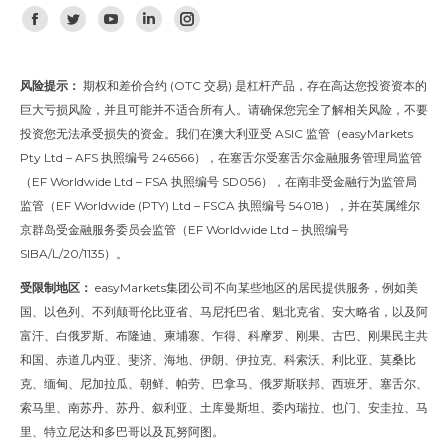
找到我们：
Facebook
Twitter
YouTube
Linkedin
Instagram
风险提示：
期权和差价合约 (OTC 交易) 是杠杆产品，存在高达您投资资本的
巨大亏损风险，并且可能并不适合所有人。请确保您完全了解相关风险，不要
投资您无法承受损失的资金。我们在澳大利亚受 ASIC 监管（easyMarkets
Pty Ltd – AFS 执照编号 246566），在塞舌尔受塞舌尔金融服务管理局监管
（EF Worldwide Ltd – FSA 执照编号 SD056），在南非受金融行为监管局
监管（EF Worldwide (PTY) Ltd – FSCA 执照编号 54018），并在英属维尔
京群岛受金融服务委员会监管（EF Worldwide Ltd – 执照编号
SIBA/L/20/1135）。
受限制地区：
easyMarkets集团公司不向某些地区的居民提供服务，例如美
国、以色列、不列颠哥伦比亚省、马尼托巴省、魁北克省、安大略省，以及阿
富汗、白俄罗斯、布隆迪、柬埔寨、乍得、科摩罗、刚果、古巴、刚果民主共
和国、赤道几内亚、斐济、海地、伊朗、伊拉克、科索沃、利比亚、莫桑比
克、缅甸、尼加拉瓜、朝鲜、帕劳、巴拿马、俄罗斯联邦、西班牙、塞舌尔、
索马里、南苏丹、苏丹、叙利亚、土库曼斯坦、委内瑞拉、也门、安圭拉、马
里、特立尼达和多巴哥以及瓦努阿图。