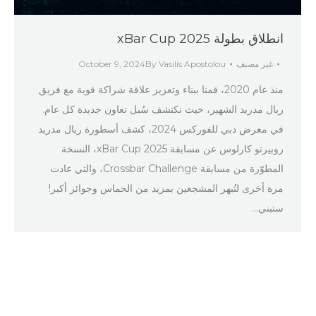
انطلاق بطولة xBar Cup 2025
غير مصنف
Vasilis Apostolou
By
October 9, 2024
منذ عام 2020، قمنا ببناء وتعزيز علاقة شراكة قوية مع فريق
ريال مدريد الشهير، حيث نكتشف سُبل تعاون جديدة كل عام.
في معرض دبي للفوركس 2024، كشف أسطورة ريال مدريد
روبيرتو كارلوس عن مسابقة xBar Cup 2025، النسخة
المطوّرة من مسابقة Crossbar Challenge، والتي عادت
مرة أخرى لتُبهر المشجعين بمزيد من الحماس وجوائز أكبر!
ستبني…