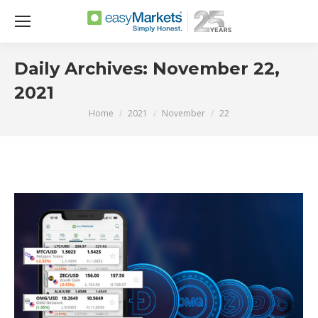
Daily Archives:
November 22,
2021
Home
2021
November
22
You are here: