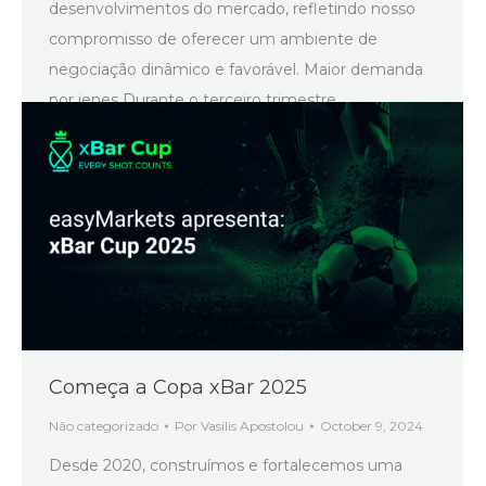
desenvolvimentos do mercado, refletindo nosso
compromisso de oferecer um ambiente de
negociação dinâmico e favorável. Maior demanda
por ienes Durante o terceiro trimestre…
Começa a Copa xBar 2025
Não categorizado
Por
Vasilis Apostolou
October 9, 2024
Desde 2020, construímos e fortalecemos uma