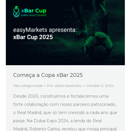
Começa a Copa xBar 2025
Não categorizado
Por
Vasilis Apostolou
October 9, 2024
Desde 2020, construímos e fortalecemos uma
forte colaboração com nosso parceiro patrocinado,
o Real Madrid, que só tem crescido a cada ano que
passa. Na Dubai Expo 2024, a lenda do Real
Madrid, Roberto Carlos, revelou que nossa principal