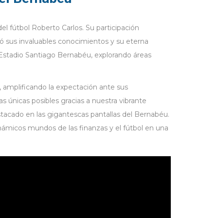
l fútbol Roberto Carlos. Su participación
ó sus invaluables conocimientos y su eterna
el Estadio Santiago Bernabéu, explorando áreas
 amplificando la expectación ante sus
s únicas posibles gracias a nuestra vibrante
tacado en las gigantescas pantallas del Bernabéu.
inámicos mundos de las finanzas y el fútbol en una