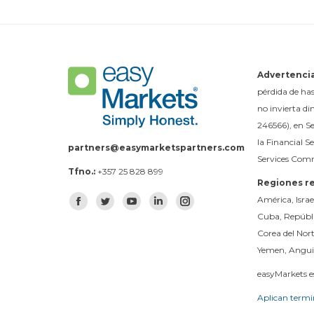
Advertencia
pérdida de ha
no invierta di
246566), en Se
la Financial S
partners@easymarketspartners.com
Services Comm
Tfno.:
+357 25 828 899
Regiones re
Encuéntranos en:
América, Isra
Facebook
Twitter
YouTube
Linkedin
Instagram
Cuba, Repúbli
Corea del Nor
Yemen, Anguil
easyMarkets e
Aplican termi