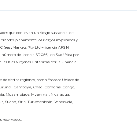
dos que conllevan un riesgo sustancial de
mprender plenamente los riesgos implicados y
C (easyMarkets Pty Ltd – licencia AFS Nº
A, número de licencia SD056), en Sudáfrica por
as Islas Vírgenes Británicas por la Financial
s de ciertas regiones, como Estados Unidos de
, Burundi, Camboya, Chad, Comoras, Congo,
 Libia, Mozambique, Myanmar, Nicaragua,
ur, Sudán, Siria, Turkmenistán, Venezuela,
s reservados.