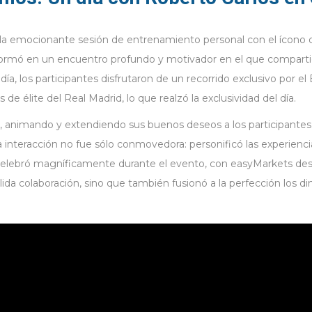
a emocionante sesión de entrenamiento personal con el ícono de
nsformó en un encuentro profundo y motivador en el que comparti
 día, los participantes disfrutaron de un recorrido exclusivo por 
e élite del Real Madrid, lo que realzó la exclusividad del día.
, animando y extendiendo sus buenos deseos a los participantes,
 interacción no fue sólo conmovedora: personificó las experiencia
e celebró magníficamente durante el evento, con easyMarkets des
lida colaboración, sino que también fusionó a la perfección los d