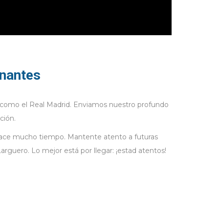
onantes
o como el Real Madrid. Enviamos nuestro profundo
ción.
hace mucho tiempo. Mantente atento a futuras
rguero. Lo mejor está por llegar: ¡estad atentos!