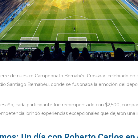
ierre de nuestro Campeonato Bernabéu Crossbar, celebrado en co
tadio Santiago Bernabéu, donde se fusionaba la emoción del depor
avesaño, cada participante fue recompensado con $2,500, compa
competencia; brindó experiencias excepcionales que dejaron una 
imos: Un día con Roberto Carlos en