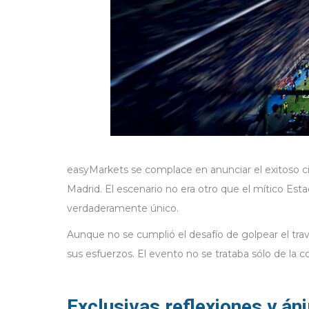
easyMarkets se complace en anunciar el exitoso c
Madrid. El escenario no era otro que el mítico Es
verdaderamente único.
Aunque no se cumplió el desafío de golpear el tr
sus esfuerzos. El evento no se trataba sólo de la 
Exclusivas reflexiones y án