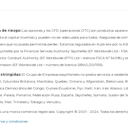
 de riesgo:
Las opciones y los CFD (operaciones OTC) son productos apalanca
sta el capital invertido y pueden no ser adecuados para todos. Asegúrese de co
nero que no pueda permitirse perder. Estamos regulados en Australia por la ASI
ychelles por la Financial Services Authority Seychelles (EF Worldwide Ltd – FS
ector Conduct Authority (EF Worldwide (PTY) Ltd – licencia FSCA Nº 54018) y en l
ission (EF Worldwide Ltd – número de licencia SIBA/L/20/1135).
stringidas:
El Grupo de Empresas easyMarkets no presta servicios a residente
el, Columbia Británica, Manitoba, Quebec, Ontario y Afganistán, Bielorrusia
ca Democrática del Congo, Guinea Ecuatorial, Fiyi, Haití, Irán, Irak, Kosovo,
te, Palaos, Panamá, Federación Rusa, España, Seychelles, Somalia, Sudán del S
a, Malí, Trinidad y Tobago y Vanuatu.
s una marca comercial registrada. Copyright © 2001 - 2024. Todos los derecho
nos y condiciones