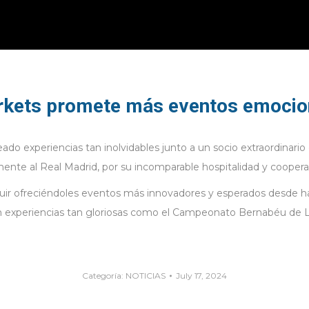
Markets promete más eventos emoci
o experiencias tan inolvidables junto a un socio extraordinari
mente al Real Madrid, por su incomparable hospitalidad y coopera
guir ofreciéndoles eventos más innovadores y esperados desde 
 en experiencias tan gloriosas como el Campeonato Bernabéu de La
Categoría:
NOTICIAS
July 17, 2024