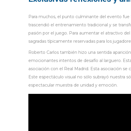
Para muchos, el punto culminante del evento fue l
trascendió el entrenamiento tradicional y se tra
pasión por el juego. Para aumentar el atractivo del
sagradas típicamente reservadas para los jugadores d
Roberto Carlos también hizo una sentida aparición
emocionantes intentos de desafío al larguero. Esta
asociación con el Real Madrid. Esta asociación s
Este espectáculo visual no sólo subrayó nuestra só
espectacular muestra de unidad y emoción.