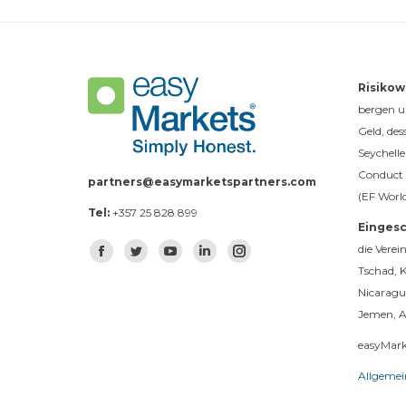
Risikow
bergen un
Geld, des
Seychelle
Conduct 
partners@easymarketspartners.com
(EF Worl
Tel:
+357 25 828 899
Eingesc
Finden Sie uns auf:
die Verei
Facebook
Twitter
YouTube
Linkedin
Instagram
Tschad, 
Nicaragu
Jemen, A
easyMarke
Allgemei