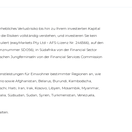
bliches Verlustrisiko bis hin zu Ihrem investierten Kapital
 die Risiken vollständig verstehen, und investieren Sie kein
eguliert (easyMarkets Pty Ltd – AFS-Lizenz Nr. 246566), auf den
izenznummer SD056), in Südafrika von der Financial Sector
ischen Jungferninseln von der Financial Services Commission
nstleistungen für Einwohner bestimmter Regionen an, wie
ario sowie Afghanistan, Belarus, Burundi, Kambodscha,
hi, Haiti, Iran, Irak, Kosovo, Libyen, Mosambik, Myanmar,
alia, Südsudan, Sudan, Syrien, Turkmenistan, Venezuela,
lten.