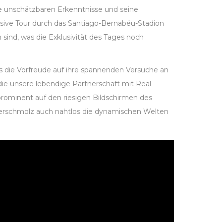
ine unschätzbaren Erkenntnisse und seine
lusive Tour durch das Santiago-Bernabéu-Stadion
 sind, was die Exklusivität des Tages noch
as die Vorfreude auf ihre spannenden Versuche an
 die unsere lebendige Partnerschaft mit Real
prominent auf den riesigen Bildschirmen des
 verschmolz auch nahtlos die dynamischen Welten