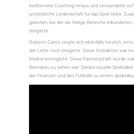
traditionelle Coaching hinaus und verwandelte sic
unsterbliche Leidenschaft für das Spiel teilte. Z
geboten, bei der sie heilige Bereiche erkundeten,
steigerte.
Roberto Carlos zeigte sich ebenfalls herzlich, e
der Latte noch steigerte. Diese Interaktion war ni
Madrid ermöglicht. Diese Partnerschaft wurde wäh
Bernabéu zu sehen war. Dieses visuelle Spektake
der Finanzen und des Fußballs zu einem spektaku