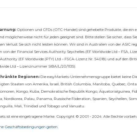
arnung:
Optionen und CFDs (OTC-Handel) sind gehebelte Produkte, die ein erhe
d möglicherweise nicht für jeden geeignet sind. Bitte stellen Sie sicher, dass Sie
sen Verlust Sie sich nicht leisten können. Wir sind in Australien von der ASIC r
n von der Financial Services Authority Seychelles (EF Worldwide Ltd – FSA, L
Authority (EF Worldwide (PTY) Ltd – FSCA-Lizenz Nr. 54018) und auf den Brit
dwide Ltd – Lizenznummer SIBA/L/20/1135).
hränkte Regionen:
Die easyMarkets-Unternehmensgruppe bietet keine Die
nigten Staaten von Amerika, Israel, British Columbia, Manitoba, Quebec, Ont
Komoren, Kongo, Kuba, Demokratische Republik Kongo, Äquatorialguinea, Fidsc
a, Nordkorea, Palau, Panama, Russische Föderation, Spanien, Seychellen, Som
nguilla, Mali, Trinidad und Tobago und Vanuatu.
ts ist eine eingetragene Marke. Copyright © 2001 - 2024. Alle Rechte vorbeha
ne Geschäftsbedingungen gelten.