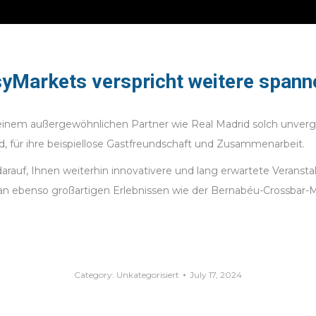
syMarkets verspricht weitere spann
inem außergewöhnlichen Partner wie Real Madrid solch unverge
d, für ihre beispiellose Gastfreundschaft und Zusammenarbeit.
e darauf, Ihnen weiterhin innovativere und lang erwartete Verans
an ebenso großartigen Erlebnissen wie der Bernabéu-Crossbar
Category:
Unkategorisiert
July 17, 2024