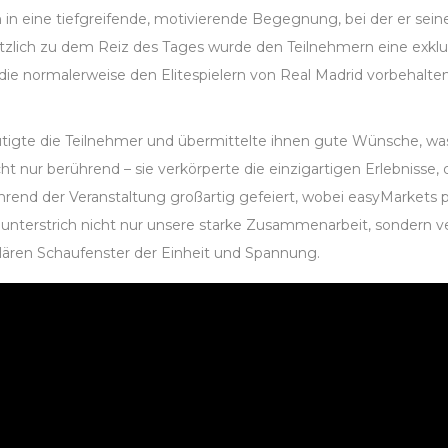
h in eine tiefgreifende, motivierende Begegnung, bei der er se
usätzlich zu dem Reiz des Tages wurde den Teilnehmern eine exk
 die normalerweise den Elitespielern von Real Madrid vorbehalten
rmutigte die Teilnehmer und übermittelte ihnen gute Wünsche, w
cht nur berührend – sie verkörperte die einzigartigen Erlebnisse,
rend der Veranstaltung großartig gefeiert, wobei easyMarkets 
l unterstrich nicht nur unsere starke Zusammenarbeit, sondern
lären Schaufenster der Einheit und Spannung.