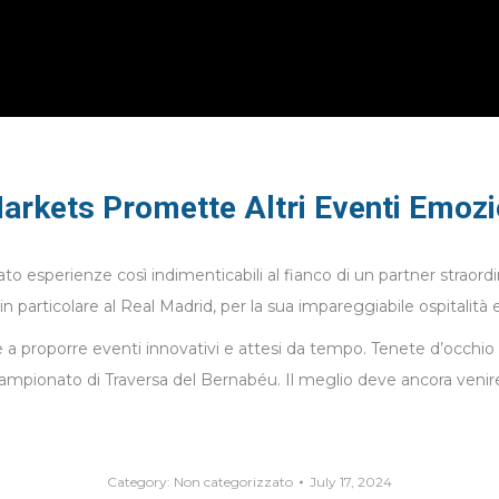
rkets Promette Altri Eventi Emozi
to esperienze così indimenticabili al fianco di un partner straordi
in particolare al Real Madrid, per la sua impareggiabile ospitalità 
 a proporre eventi innovativi e attesi da tempo. Tenete d’occhio le
ampionato di Traversa del Bernabéu. Il meglio deve ancora venire:
Category:
Non categorizzato
July 17, 2024