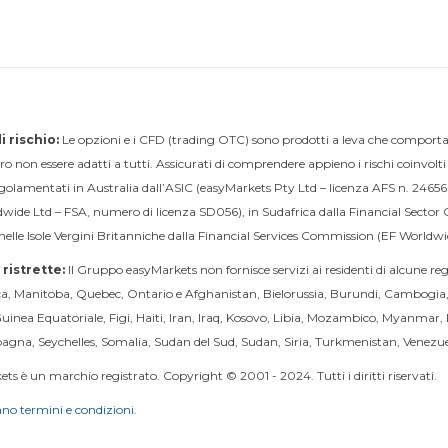
i rischio:
Le opzioni e i CFD (trading OTC) sono prodotti a leva che comportano 
o non essere adatti a tutti. Assicurati di comprendere appieno i rischi coinvolt
olamentati in Australia dall’ASIC (easyMarkets Pty Ltd – licenza AFS n. 246566),
wide Ltd – FSA, numero di licenza SD056), in Sudafrica dalla Financial Sector
nelle Isole Vergini Britanniche dalla Financial Services Commission (EF Worldwi
ristrette:
Il Gruppo easyMarkets non fornisce servizi ai residenti di alcune reg
ca, Manitoba, Quebec, Ontario e Afghanistan, Bielorussia, Burundi, Cambogi
inea Equatoriale, Figi, Haiti, Iran, Iraq, Kosovo, Libia, Mozambico, Myanmar
agna, Seychelles, Somalia, Sudan del Sud, Sudan, Siria, Turkmenistan, Venezue
ts è un marchio registrato. Copyright © 2001 - 2024. Tutti i diritti riservati.
ano termini e condizioni.