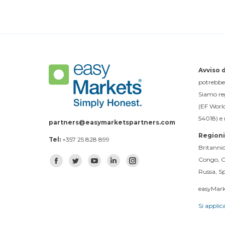
Avviso d
potrebber
Siamo reg
(EF World
54018) e 
partners@easymarketspartners.com
Regioni 
Tel:
+357 25 828 899
Britanni
Find us on:
Congo, Gu
Facebook
Twitter
YouTube
Linkedin
Instagram
Russa, Sp
easyMarke
Si applic