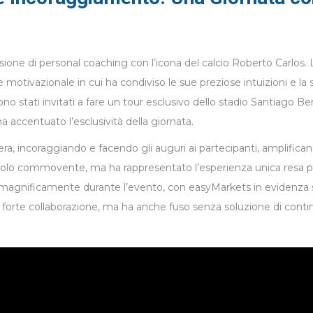
ssione di personal coaching con l’icona del calcio Roberto Carlos. 
otivazionale in cui ha condiviso le sue preziose intuizioni e la s
sono stati invitati a fare un tour esclusivo dello stadio Santiago
 ha accentuato l’esclusività della giornata.
a, incoraggiando e facendo gli auguri ai partecipanti, amplificand
 solo commovente, ma ha rappresentato l’esperienza unica resa pos
a magnificamente durante l’evento, con easyMarkets in evidenza
 forte collaborazione, ma ha anche fuso senza soluzione di continu