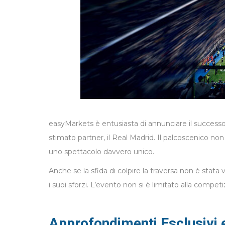
easyMarkets è entusiasta di annunciare il successo
stimato partner, il Real Madrid. Il palcoscenico non 
uno spettacolo davvero unico.
Anche se la sfida di colpire la traversa non è stat
i suoi sforzi. L’evento non si è limitato alla compe
Approfondimenti Esclusivi 