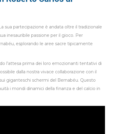
La sua partecipazione è andata oltre il tradizionale
ua inesauribile passione per il gioco. Per
 Bernabéu, esplorando le aree sacre tipicamente
o l’attesa prima dei loro emozionanti tentativi di
sibile dalla nostra vivace collaborazione con il
 sui giganteschi schermi del Bernabéu. Questo
ità i mondi dinamici della finanza e del calcio in