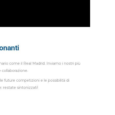
onanti
nario come il Real Madrid. Inviamo i nostri più
e collaborazione.
 future competizioni e le possibilità di
 restate sintonizzati!