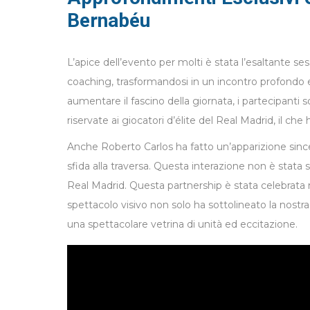
Bernabéu
L’apice dell’evento per molti è stata l’esaltante se
coaching, trasformandosi in un incontro profondo e m
aumentare il fascino della giornata, i partecipanti 
riservate ai giocatori d’élite del Real Madrid, il che
Anche Roberto Carlos ha fatto un’apparizione sincer
sfida alla traversa. Questa interazione non è stata
Real Madrid. Questa partnership è stata celebrat
spettacolo visivo non solo ha sottolineato la nostra
una spettacolare vetrina di unità ed eccitazione.