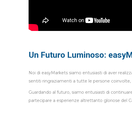
Un Futuro Luminoso: easyMa
Noi di easyMarkets siamo entusiasti di aver realizza
sentiti ringraziamenti a tutte le persone coinvolte, 
Guardando al futuro, siamo entusiasti di continuare
partecipare a esperienze altrettanto gloriose del C