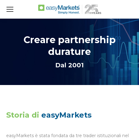
Creare partnership
durature
Dal 2001
Storia di
easyMarkets
easyMarkets è stata fondata da tre trader istituzionali nel