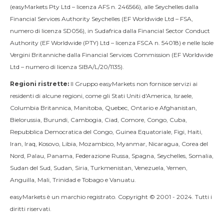
(easyMarkets Pty Ltd – licenza AFS n. 246566), alle Seychelles dalla
Financial Services Authority Seychelles (EF Worldwide Ltd – FSA,
numero di licenza SD056), in Sudafrica dalla Financial Sector Conduct
Authority (EF Worldwide (PTY) Ltd – licenza FSCA n. 54018) e nelle Isole
Vergini Britanniche dalla Financial Services Commission (EF Worldwide
Ltd – numero di licenza SIBA/L/20/1135).
Regioni ristrette:
Il Gruppo easyMarkets non fornisce servizi ai
residenti di alcune regioni, come gli Stati Uniti d'America, Israele,
Columbia Britannica, Manitoba, Quebec, Ontario e Afghanistan,
Bielorussia, Burundi, Cambogia, Ciad, Comore, Congo, Cuba,
Repubblica Democratica del Congo, Guinea Equatoriale, Figi, Haiti,
Iran, Iraq, Kosovo, Libia, Mozambico, Myanmar, Nicaragua, Corea del
Nord, Palau, Panama, Federazione Russa, Spagna, Seychelles, Somalia,
Sudan del Sud, Sudan, Siria, Turkmenistan, Venezuela, Yemen,
Anguilla, Mali, Trinidad e Tobago e Vanuatu.
easyMarkets è un marchio registrato. Copyright © 2001 - 2024. Tutti i
diritti riservati.