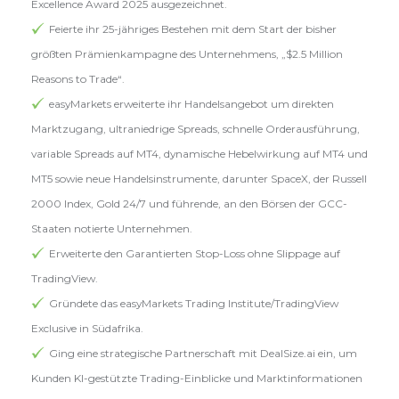
Excellence Award 2025 ausgezeichnet.
Feierte ihr 25-jähriges Bestehen mit dem Start der bisher
größten Prämienkampagne des Unternehmens, „$2.5 Million
Reasons to Trade“.
easyMarkets erweiterte ihr Handelsangebot um direkten
Marktzugang, ultraniedrige Spreads, schnelle Orderausführung,
variable Spreads auf MT4, dynamische Hebelwirkung auf MT4 und
MT5 sowie neue Handelsinstrumente, darunter SpaceX, der Russell
2000 Index, Gold 24/7 und führende, an den Börsen der GCC-
Staaten notierte Unternehmen.
Erweiterte den Garantierten Stop-Loss ohne Slippage auf
TradingView.
Gründete das easyMarkets Trading Institute/TradingView
Exclusive in Südafrika.
Ging eine strategische Partnerschaft mit DealSize.ai ein, um
Kunden KI-gestützte Trading-Einblicke und Marktinformationen