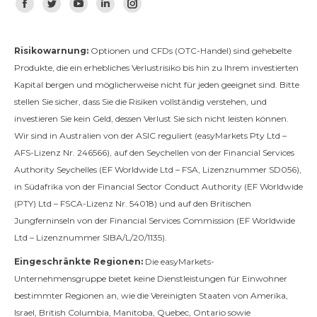
Finden Sie uns auf:
Facebook
Twitter
YouTube
Linkedin
Instagram
Risikowarnung:
Optionen und CFDs (OTC-Handel) sind gehebelte
Produkte, die ein erhebliches Verlustrisiko bis hin zu Ihrem investierten
Kapital bergen und möglicherweise nicht für jeden geeignet sind. Bitte
stellen Sie sicher, dass Sie die Risiken vollständig verstehen, und
investieren Sie kein Geld, dessen Verlust Sie sich nicht leisten können.
Wir sind in Australien von der ASIC reguliert (easyMarkets Pty Ltd –
AFS-Lizenz Nr. 246566), auf den Seychellen von der Financial Services
Authority Seychelles (EF Worldwide Ltd – FSA, Lizenznummer SD056),
in Südafrika von der Financial Sector Conduct Authority (EF Worldwide
(PTY) Ltd – FSCA-Lizenz Nr. 54018) und auf den Britischen
Jungferninseln von der Financial Services Commission (EF Worldwide
Ltd – Lizenznummer SIBA/L/20/1135).
Eingeschränkte Regionen:
Die easyMarkets-
Unternehmensgruppe bietet keine Dienstleistungen für Einwohner
bestimmter Regionen an, wie die Vereinigten Staaten von Amerika,
Israel, British Columbia, Manitoba, Quebec, Ontario sowie