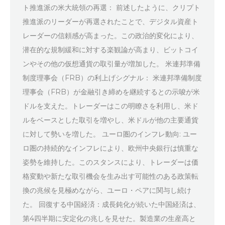
ト推進派の米大統領の再選： 前述したように、クリプト
推進派のリーダーが再選されたことで、デジタル資産ト
レーダーの信頼感が高まった。この政治的変化により、
潜在的な規制緩和に対する楽観論が高まり、ビットコイ
ンやその他の仮想通貨の取引量が増加した。 米連邦準備
制度理事会（FRB）の利上げシグナル： 米連邦準備制度
理事会（FRB）が金融引き締めを継続するとの示唆が米
ドルを支えた。トレーダーはこの明瞭さを利用し、米ド
ルをベースとした取引を増やし、米ドルが他の主要通貨
に対して勢いを増した。 ユーロ圏のインフレ動向: ユー
ロ圏の持続的なインフレにより、欧州中央銀行は慎重な
姿勢を維持した。このスタンスにより、トレーダーは価
格変動や新たな取引機会を生み出す可能性のある政策転
換の兆候を見極めながら、ユーロ・ペアに関与し続け
た。 回復する中国経済：成長鈍化が続いた中国経済は、
第4四半期に安定化の兆しを見せた。製造業の生産高と