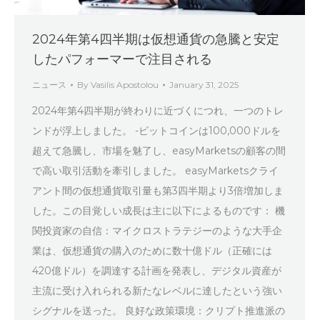
2024年第4四半期は仮想通貨の急騰と安定
したパフォーマーで注目される
ニュース
By
Vasilis Apostolou
January 31, 2025
2024年第4四半期が終わりに近づくにつれ、一つのトレ
ンドが浮上しました。 -ビットコインは100,000ドルを
超えて急騰し、市場を魅了し、easyMarketsの顧客の間
で高い取引活動を牽引しました。 easyMarketsクライ
アント間の仮想通貨取引量も第3四半期より3倍増加しま
した。この目覚しい成長は主に以下によるものです： 機
関投資家の自信：マイクロストラテジーのような大手企
業は、仮想通貨の購入のために数十億ドル（正確には
420億ドル）を調達する計画を発表し、デジタル資産が
主流に受け入れられる新たなレベルに達したという強い
シグナルを送った。 良好な政策環境：クリプト推進派の