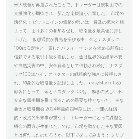
米大統領が再選されたことで、トレーダーは規制面での
支援強化が期待され、新たな楽観論が台頭した。 市場の
活発化： ビットコインの価格の勢いは、普及の拡大と相
まって、より多くの参加を促し、取引量を最高値に押し
上げた。 仮想通貨が脚光を浴びる中、金とナスダック
100は安定性と一貫したパフォーマ ンスを求める顧客に
信頼できる取引手段を提供した。金は世界的な経済不安
や自然災害の中、安全資産として信頼され続け、ナスダ
ック100はハイテクセクターの継続的な強さに後押しさ
れ、印象的な取引量を記録しました。 easyMarketsの
顧客にとって、金とナスダック100は、動きの激しい不
安定な四半期を乗り切るための重要な柱となった。 主な
要因と取引機会 2024年最終四半期には、一連の経済
的・政治的出来事が重なり、トレーダーにとって課題と
機会の両方が生まれた。では、市場を動かした主な要因
とは何だったのだろうか。以下で探ってみよう： クリプ