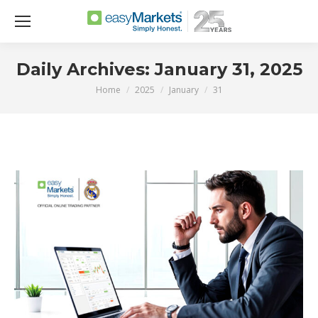
Daily Archives:
January 31, 2025
Home
2025
January
31
You are here: