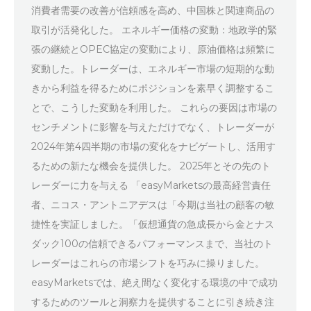
消費者需要の改善が信頼感を高め、中国株と関連商品の
取引が活発化した。 エネルギー価格の変動：地政学的緊
張の継続とOPEC協定の変動により、原油価格は頻繁に
変動した。トレーダーは、エネルギー市場の短期的な動
きから利益を得るためにポジションを素早く調整するこ
とで、こうした変動を利用した。 これらの要因は市場の
センチメントに影響を与えただけでなく、トレーダーが
2024年第4四半期の市場の変化をナビゲートし、活用す
るための新たな機会を提供した。 2025年とその先のト
レーダーに力を与える 「easyMarketsの最高経営責任
者、ニコス・アントニアデスは「今期は当社の顧客の敏
捷性を実証しました。「仮想通貨の急成長から金とナス
ダック100の信頼できるパフォーマンスまで、当社のト
レーダーはこれらの市場シフトを巧みに操りました。
easyMarketsでは、絶え間なく変化する環境の中で成功
するためのツールと洞察力を提供することに引き続き注