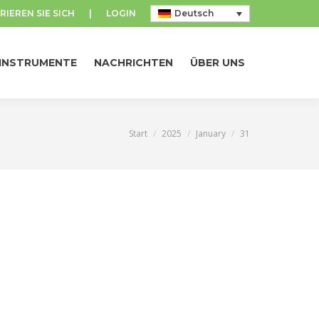
RIEREN SIE SICH
|
LOGIN
Deutsch
INSTRUMENTE
NACHRICHTEN
ÜBER UNS
INSTRUMENTE
NACHRICHTEN
ÜBER UNS
Start
2025
January
31
Sie befinden sich hier: