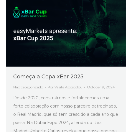
Começa a Copa xBar 2025
Não categorizado
Por
Vasilis Apostolou
October 9, 2024
Desde 2020, construímos e fortalecemos uma
forte colaboração com nosso parceiro patrocinado,
o Real Madrid, que só tem crescido a cada ano que
passa. Na Dubai Expo 2024, a lenda do Real
Madrid, Roberto Carlos, revelou que nossa principal