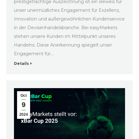
prestigeträchtige Auszeichnung ist ein Beweis für
unser unermüdliches Engagement für Exzellenz,
Innovation und außergewöhnlichen Kundenservice
in der Devisenhandelsbranche. Bei easyMarkets
stehen unsere Kunden im Mittelpunkt unseres
Handelns. Diese Anerkennung spiegelt unser
Engagement für…
Details
Oct
9
2024