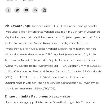
Tel:
+357 25 828 899
Finden Sie uns auf:
Facebook
Twitter
YouTube
Linkedin
Instagram
Risikowarnung:
Optionen und CFDs (OTC-Handel) sind gehebelte
Produkte, die ein erhebliches Verlustrisiko bis hin zu Ihrem investierten
Kapital bergen und möglicherweise nicht für jeden geeignet sind. Bitte
stellen Sie sicher, dass Sie die Risiken vollständig verstehen, und
investieren Sie kein Geld, dessen Verlust Sie sich nicht leisten können.
Wir sind in Australien von der ASIC reguliert (easyMarkets Pty Ltd –
AFS-Lizenz Nr. 246566), auf den Seychellen von der Financial Services
Authority Seychelles (EF Worldwide Ltd – FSA, Lizenznummer SD056),
in Südafrika von der Financial Sector Conduct Authority (EF Worldwide
(PTY) Ltd – FSCA-Lizenz Nr. 54018) und auf den Britischen
Jungferninseln von der Financial Services Commission (EF Worldwide
Ltd – Lizenznummer SIBA/L/20/1135).
Eingeschränkte Regionen:
Die easyMarkets-
Unternehmensgruppe bietet keine Dienstleistungen für Einwohner