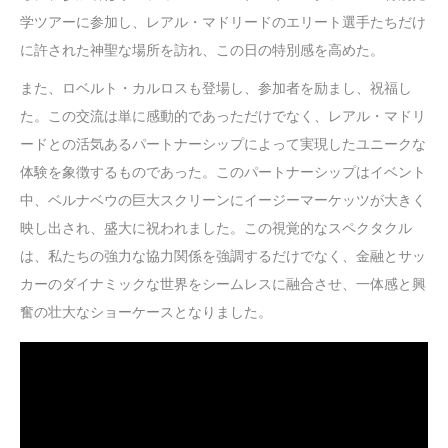
学ツアーに参加し、レアル・マドリードのエリート選手たちだけ
に許された神聖な場所を訪れ、この日の特別感を高めた。
また、ロベルト・カルロスも登場し、参加者を励まし、祝福し
た。この交流は単に感動的であっただけでなく、レアル・マドリ
ードとの活気あるパートナーシップによって実現したユニークな
体験を象徴するものであった。このパートナーシップはイベント
中、ベルナベウの巨大スクリーンにイージーマーケッツが大きく
映し出され、盛大に祝われました。この視覚的なスペクタクル
は、私たちの強力な協力関係を強調するだけでなく、金融とサッ
カーのダイナミックな世界をシームレスに融合させ、一体感と興
奮の壮大なショーケースとなりました。