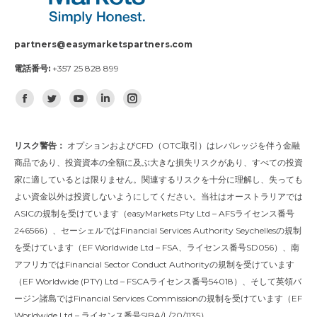
partners@easymarketspartners.com
電話番号:
+357 25 828 899
Find us on:
Facebook
Twitter
YouTube
Linkedin
Instagram
リスク警告：
オプションおよびCFD（OTC取引）はレバレッジを伴う金融
商品であり、投資資本の全額に及ぶ大きな損失リスクがあり、すべての投資
家に適しているとは限りません。関連するリスクを十分に理解し、失っても
よい資金以外は投資しないようにしてください。当社はオーストラリアでは
ASICの規制を受けています（easyMarkets Pty Ltd – AFSライセンス番号
246566）、セーシェルではFinancial Services Authority Seychellesの規制
を受けています（EF Worldwide Ltd – FSA、ライセンス番号SD056）、南
アフリカではFinancial Sector Conduct Authorityの規制を受けています
（EF Worldwide (PTY) Ltd – FSCAライセンス番号54018）、そして英領バ
ージン諸島ではFinancial Services Commissionの規制を受けています（EF
Worldwide Ltd – ライセンス番号SIBA/L/20/1135）。